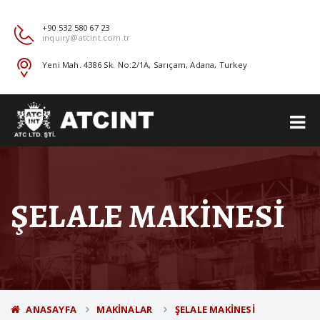
+90 532 580 67 23
inquiry@atcint.com.tr
Yeni Mah. 4386 Sk. No:2/1A, Sarıçam, Adana, Turkey
ŞELALE MAKİNESİ
ANASAYFA
MAKINALAR
ŞELALE MAKİNESİ