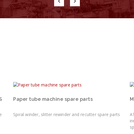
S
Paper tube machine spare parts
M
e
Spiral winder, slitter rewinder and recutter spare parts
A
in
s