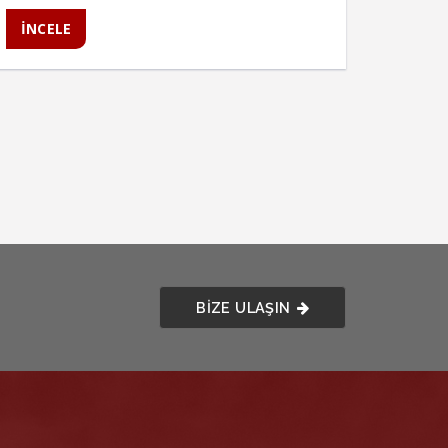
İNCELE
İNCE
BİZE ULAŞIN