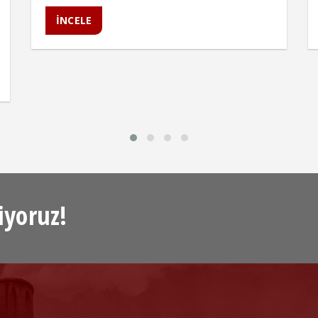
İNCELE
iyoruz!