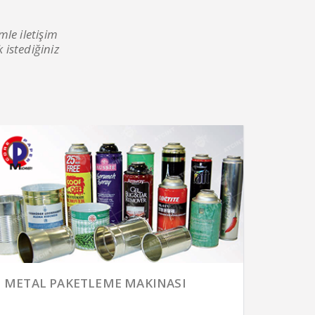
mle iletişim
 istediğiniz
METAL PAKETLEME MAKINASI
KÖŞE