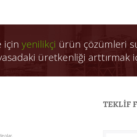
e için
yenilikçi
ürün çözümleri s
yasadaki üretkenliği arttırmak iç
TEKLİF
deolar.