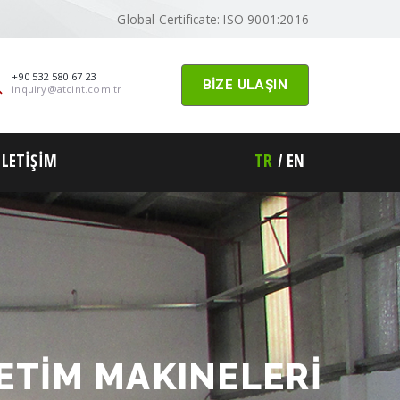
Global Certificate: ISO 9001:2016
+90 532 580 67 23
BİZE ULAŞIN
inquiry@atcint.com.tr
İLETİŞİM
TR
EN