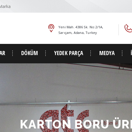
 Marka
Yeni Mah. 4386 Sk. No:2/1A,
Sarıçam, Adana, Turkey
AR
DÖKÜM
YEDEK PARÇA
MEDYA