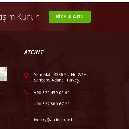
etişim Kurun
BİZE ULAŞIN
ATCINT
Yeni Mah. 4386 Sk. No:2/1A,
Sarıçam, Adana, Turkey
+90 322 459 06 60
+90 532 580 67 23
inquiry@atcint.com.tr