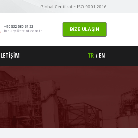
Global Certificate: ISO 9001:2016
+90 532 580 67 23
BİZE ULAŞIN
inquiry@atcint.com.tr
İLETİŞİM
TR
EN