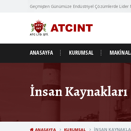
Geçmişten Günümüze Endüstriyel Çözümlerde Lider
ANASAYFA
KURUMSAL
MAKİNAL
İnsan Kaynakları
İNSAN KAYNAKLA
ANASAYFA
KURUMSAL