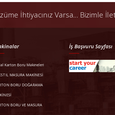
züme İhtiyacınız Varsa... Bizimle İl
kinalar
İş Başvuru Sayfası
ral Karton Boru Makineleri
KSTIL MASURA MAKİNESİ
RTON BORU DOĞARAMA
KİNESİ
RTON BORU VE MASURA