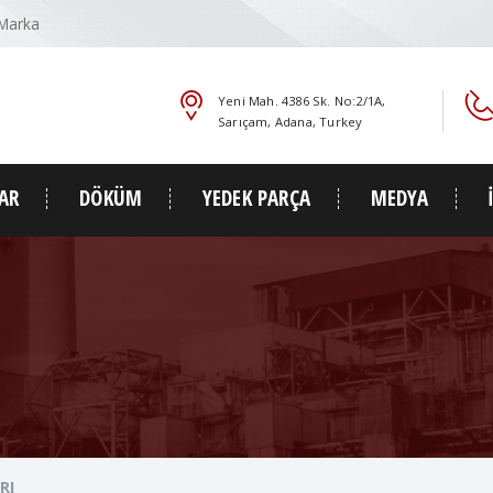
 Marka
Yeni Mah. 4386 Sk. No:2/1A,
Sarıçam, Adana, Turkey
AR
DÖKÜM
YEDEK PARÇA
MEDYA
RI