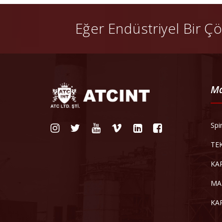
Eğer Endüstriyel Bir Çö
Ma
Spi
TE
KA
MA
KA