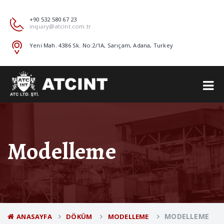
+90 532 580 67 23
inquiry@atcint.com.tr
Yeni Mah. 4386 Sk. No:2/1A, Sarıçam, Adana, Turkey
Modelleme
MODELLEME
ANASAYFA
DÖKÜM
MODELLEME